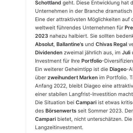
Schottland
geht. Diese Entwicklung hat d
Unternehmen in der Branche dramatisch g
Eine der attraktivsten Möglichkeiten auf
weltweit führendes Unternehmen für
Pre
2023
nahezu halbiert. Sie sollten bede
Absolut
,
Ballantine’s
und
Chivas Regal
ve
Dividenden
zweimal jährlich aus, im
Juli
Investment für Ihre
Portfolio
-Diversifizie
Ein weiterer Geheimtipp ist die
Diageo
-A
über
zweihundert Marken
im Portfolio. 
Anfang 2022, bleibt Diageo eine attrakt
einer stabilen Langfrist-Investition macht
Die Situation bei
Campari
ist etwas krit
des
Börsenwerts
seit Sommer 2023. Denn
Campari
bietet, nicht unterschätzen. Die
Langzeitinvestment.