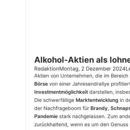
Alkohol-Aktien als lohn
Redaktion
Montag, 2 Dezember 2024
L
Aktien von Unternehmen, die im Bereich
Börse
von einer Jahresendrallye profitie
Investmentmöglichkeit
darstellen, insb
Die schwerfällige
Marktentwicklung
in d
der Nachfrageboom für
Brandy
,
Schnap
Pandemie
stark nachgelassen. Zum ander
zurückhaltend, wenn es um den Genuss