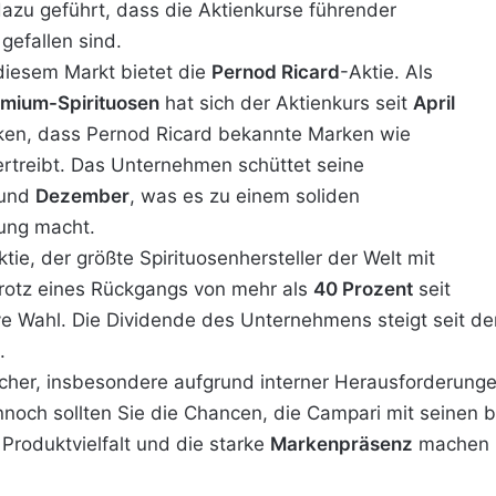
azu geführt, dass die Aktienkurse führender
efallen sind.
 diesem Markt bietet die
Pernod Ricard
-Aktie. Als
mium-Spirituosen
hat sich der Aktienkurs seit
April
nken, dass Pernod Ricard bekannte Marken wie
rtreibt. Das Unternehmen schüttet seine
und
Dezember
, was es zu einem soliden
rung macht.
ktie, der größte Spirituosenhersteller der Welt mit
Trotz eines Rückgangs von mehr als
40 Prozent
seit
ive Wahl. Die Dividende des Unternehmens steigt seit d
.
ischer, insbesondere aufgrund interner Herausforderun
och sollten Sie die Chancen, die Campari mit seinen 
 Produktvielfalt und die starke
Markenpräsenz
machen C