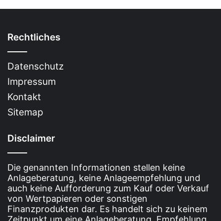
Rechtliches
Datenschutz
Impressum
Kontakt
Die 8 teuersten Häuser der Welt [Bildinhalt mit
KI erstellt]
Sitemap
Disclaimer
Inhalt
Die genannten Informationen stellen keine
Die Geschichte der teuersten
Anlageberatung, keine Anlageempfehlung und
auch keine Aufforderung zum Kauf oder Verkauf
Häuser
von Wertpapieren oder sonstigen
Finanzprodukten dar. Es handelt sich zu keinem
Entwicklung des
Zeitpunkt um eine Anlageberatung, Empfehlung,