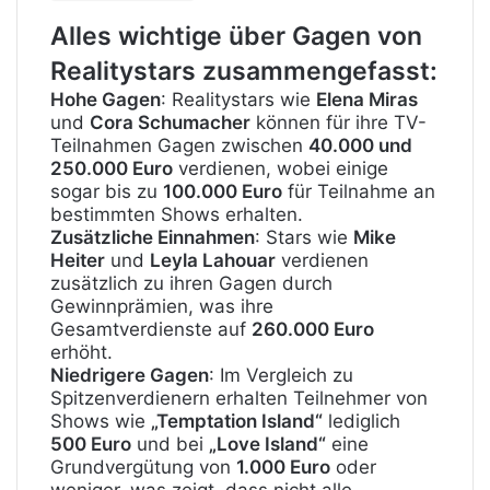
Alles wichtige über Gagen von
Realitystars zusammengefasst:
Hohe Gagen
: Realitystars wie
Elena Miras
und
Cora Schumacher
können für ihre TV-
Teilnahmen Gagen zwischen
40.000 und
250.000 Euro
verdienen, wobei einige
sogar bis zu
100.000 Euro
für Teilnahme an
bestimmten Shows erhalten.
Zusätzliche Einnahmen
: Stars wie
Mike
Heiter
und
Leyla Lahouar
verdienen
zusätzlich zu ihren Gagen durch
Gewinnprämien, was ihre
Gesamtverdienste auf
260.000 Euro
erhöht.
Niedrigere Gagen
: Im Vergleich zu
Spitzenverdienern erhalten Teilnehmer von
Shows wie
„Temptation Island“
lediglich
500 Euro
und bei
„Love Island“
eine
Grundvergütung von
1.000 Euro
oder
weniger, was zeigt, dass nicht alle