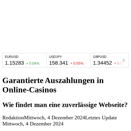
Garantierte Auszahlungen in
Online-Casinos
Wie findet man eine zuverlässige Webseite?
Redaktion
Mittwoch, 4 Dezember 2024
Letztes Update
Mittwoch, 4 Dezember 2024