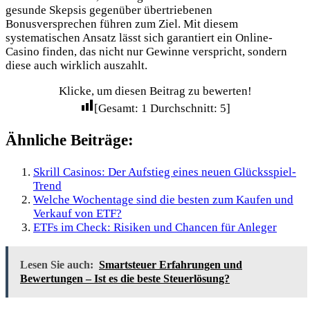
gesunde Skepsis gegenüber übertriebenen
Bonusversprechen führen zum Ziel. Mit diesem
systematischen Ansatz lässt sich garantiert ein Online-
Casino finden, das nicht nur Gewinne verspricht, sondern
diese auch wirklich auszahlt.
Klicke, um diesen Beitrag zu bewerten!
[Gesamt:
1
Durchschnitt:
5
]
Ähnliche Beiträge:
Skrill Casinos: Der Aufstieg eines neuen Glücksspiel-
Trend
Welche Wochentage sind die besten zum Kaufen und
Verkauf von ETF?
ETFs im Check: Risiken und Chancen für Anleger
Lesen Sie auch:
Smartsteuer Erfahrungen und
Bewertungen – Ist es die beste Steuerlösung?