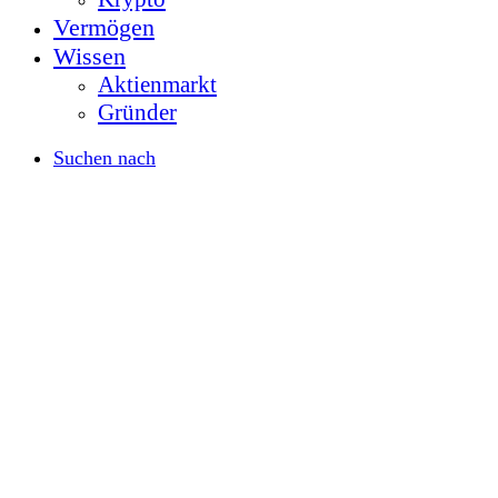
Vermögen
Wissen
Aktienmarkt
Gründer
Suchen nach