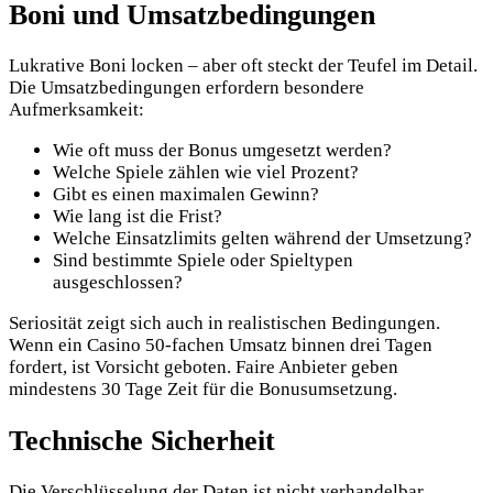
Boni und Umsatzbedingungen
Lukrative Boni locken – aber oft steckt der Teufel im Detail.
Die Umsatzbedingungen erfordern besondere
Aufmerksamkeit:
Wie oft muss der Bonus umgesetzt werden?
Welche Spiele zählen wie viel Prozent?
Gibt es einen maximalen Gewinn?
Wie lang ist die Frist?
Welche Einsatzlimits gelten während der Umsetzung?
Sind bestimmte Spiele oder Spieltypen
ausgeschlossen?
Seriosität zeigt sich auch in realistischen Bedingungen.
Wenn ein Casino 50-fachen Umsatz binnen drei Tagen
fordert, ist Vorsicht geboten. Faire Anbieter geben
mindestens 30 Tage Zeit für die Bonusumsetzung.
Technische Sicherheit
Die Verschlüsselung der Daten ist nicht verhandelbar.