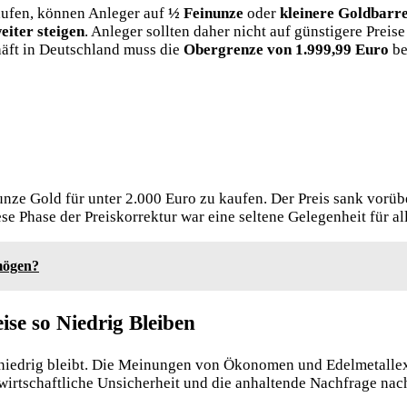
aufen, können Anleger auf
½ Feinunze
oder
kleinere Goldbarr
eiter steigen
. Anleger sollten daher nicht auf günstigere Preis
ft in Deutschland muss die
Obergrenze von 1.999,99 Euro
be
unze Gold für unter 2.000 Euro zu kaufen. Der Preis sank vorü
 Phase der Preiskorrektur war eine seltene Gelegenheit für alle
rmögen?
ise so Niedrig Bleiben
o niedrig bleibt. Die Meinungen von Ökonomen und Edelmetallexp
wirtschaftliche Unsicherheit und die anhaltende Nachfrage nach