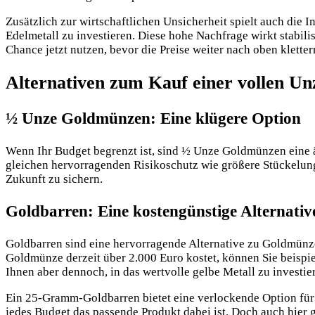
Zusätzlich zur wirtschaftlichen Unsicherheit spielt auch die I
Edelmetall zu investieren. Diese hohe Nachfrage wirkt stabilis
Chance jetzt nutzen, bevor die Preise weiter nach oben kletter
Alternativen zum Kauf einer vollen Un
½ Unze Goldmünzen: Eine klügere Option
Wenn Ihr Budget begrenzt ist, sind ½ Unze Goldmünzen eine ä
gleichen hervorragenden Risikoschutz wie größere Stückelunge
Zukunft zu sichern.
Goldbarren: Eine kostengünstige Alternativ
Goldbarren sind eine hervorragende Alternative zu Goldmünze
Goldmünze derzeit über 2.000 Euro kostet, können Sie beispi
Ihnen aber dennoch, in das wertvolle gelbe Metall zu investie
Ein 25-Gramm-Goldbarren bietet eine verlockende Option für 
jedes Budget das passende Produkt dabei ist. Doch auch hier gi