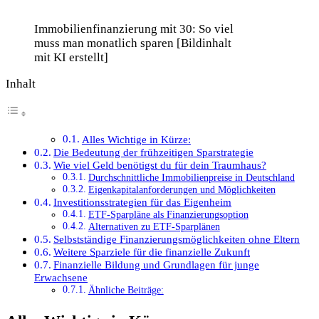
Immobilienfinanzierung mit 30: So viel
muss man monatlich sparen [Bildinhalt
mit KI erstellt]
Inhalt
Alles Wichtige in Kürze:
Die Bedeutung der frühzeitigen Sparstrategie
Wie viel Geld benötigst du für dein Traumhaus?
Durchschnittliche Immobilienpreise in Deutschland
Eigenkapitalanforderungen und Möglichkeiten
Investitionsstrategien für das Eigenheim
ETF-Sparpläne als Finanzierungsoption
Alternativen zu ETF-Sparplänen
Selbstständige Finanzierungsmöglichkeiten ohne Eltern
Weitere Sparziele für die finanzielle Zukunft
Finanzielle Bildung und Grundlagen für junge
Erwachsene
Ähnliche Beiträge: