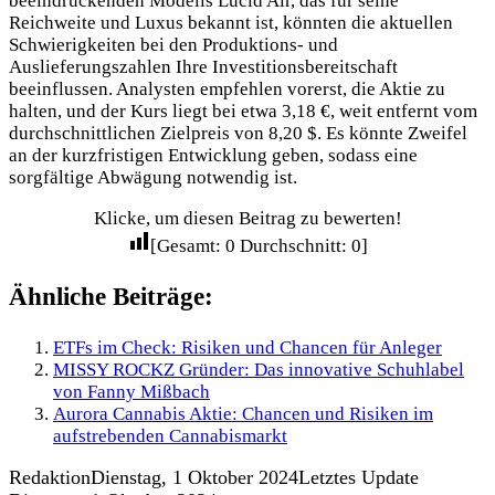
beeindruckenden Modells Lucid Air, das für seine
Reichweite und Luxus bekannt ist, könnten die aktuellen
Schwierigkeiten bei den Produktions- und
Auslieferungszahlen Ihre Investitionsbereitschaft
beeinflussen. Analysten empfehlen vorerst, die Aktie zu
halten, und der Kurs liegt bei etwa 3,18 €, weit entfernt vom
durchschnittlichen Zielpreis von 8,20 $. Es könnte Zweifel
an der kurzfristigen Entwicklung geben, sodass eine
sorgfältige Abwägung notwendig ist.
Klicke, um diesen Beitrag zu bewerten!
[Gesamt:
0
Durchschnitt:
0
]
Ähnliche Beiträge:
ETFs im Check: Risiken und Chancen für Anleger
MISSY ROCKZ Gründer: Das innovative Schuhlabel
von Fanny Mißbach
Aurora Cannabis Aktie: Chancen und Risiken im
aufstrebenden Cannabismarkt
Redaktion
Dienstag, 1 Oktober 2024
Letztes Update