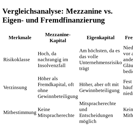
Vergleichsanalyse: Mezzanine vs.
Eigen- und Fremdfinanzierung
Mezzanine-
Merkmale
Eigenkapital
Fre
Kapital
Nied
Am höchsten, da es
Hoch, da
vor 
das volle
Risikoklasse
nachrangig im
ande
Unternehmensrisiko
Insolvenzfall
Gläu
trägt
bedi
Höher als
Fest
Fremdkapital, oft
Höher, aber oft mit
Verzinsung
häuf
ohne
Gewinnbeteiligung
nied
Gewinnbeteiligung
Mitspracherechte
Keine
und
Kei
Mitbestimmung
Mitspracherechte
Entscheidungen
Mit
möglich