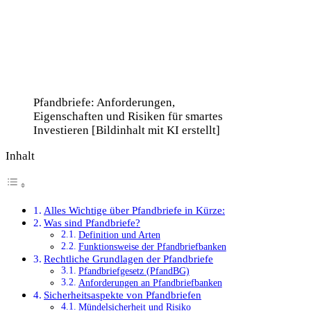
Pfandbriefe: Anforderungen,
Eigenschaften und Risiken für smartes
Investieren [Bildinhalt mit KI erstellt]
Inhalt
Alles Wichtige über Pfandbriefe in Kürze:
Was sind Pfandbriefe?
Definition und Arten
Funktionsweise der Pfandbriefbanken
Rechtliche Grundlagen der Pfandbriefe
Pfandbriefgesetz (PfandBG)
Anforderungen an Pfandbriefbanken
Sicherheitsaspekte von Pfandbriefen
Mündelsicherheit und Risiko