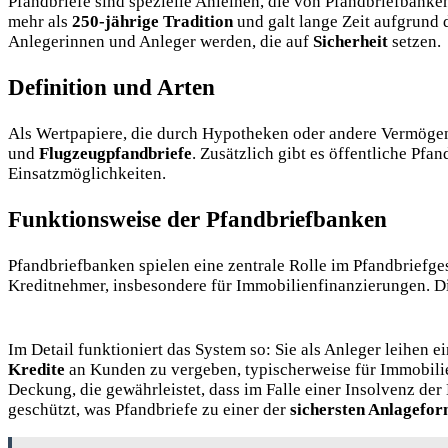
Pfandbriefe sind spezielle Anleihen, die von Pfandbriefban
mehr als
250-jährige Tradition
und galt lange Zeit aufgrund 
Anlegerinnen und Anleger werden, die auf
Sicherheit
setzen.
Definition und Arten
Als Wertpapiere, die durch Hypotheken oder andere Vermögens
und
Flugzeugpfandbriefe
. Zusätzlich gibt es öffentliche Pf
Einsatzmöglichkeiten.
Funktionsweise der Pfandbriefbanken
Pfandbriefbanken spielen eine zentrale Rolle im Pfandbriefge
Kreditnehmer, insbesondere für Immobilienfinanzierungen. D
Im Detail funktioniert das System so: Sie als Anleger leihen e
Kredite
an Kunden zu vergeben, typischerweise für Immobilien
Deckung, die gewährleistet, dass im Falle einer Insolvenz der
geschützt, was Pfandbriefe zu einer der
sichersten Anlagefo