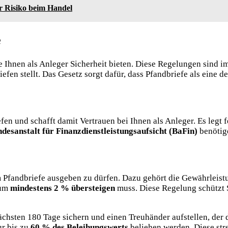
hr Risiko beim Handel
e
e Ihnen als Anleger Sicherheit bieten. Diese Regelungen sind i
n stellt. Das Gesetz sorgt dafür, dass Pfandbriefe als eine de
n und schafft damit Vertrauen bei Ihnen als Anleger. Es legt f
desanstalt für Finanzdienstleistungsaufsicht (BaFin)
benötig
 Pfandbriefe ausgeben zu dürfen. Dazu gehört die Gewährleist
 um
mindestens 2 % übersteigen
muss. Diese Regelung schützt Si
ächsten 180 Tage sichern und einen Treuhänder aufstellen, der 
ur bis zu
60 % des Beleihungswerts
beliehen werden. Diese stre