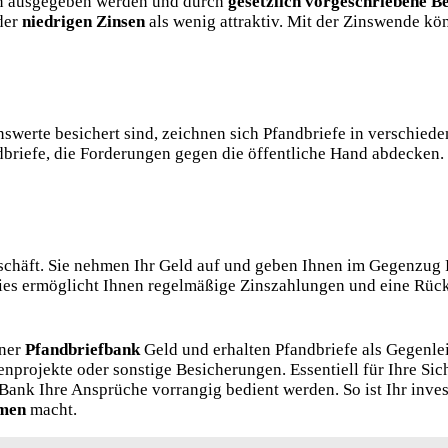
ken ausgegeben werden und durch
gesetzlich vorgeschriebene B
der
niedrigen Zinsen
als wenig attraktiv. Mit der Zinswende kön
werte besichert sind, zeichnen sich Pfandbriefe in verschiede
andbriefe, die Forderungen gegen die öffentliche Hand abdecken
schäft. Sie nehmen Ihr Geld auf
und geben Ihnen im Gegenzug Pf
ies ermöglicht Ihnen regelmäßige Zinszahlungen und eine Rüc
iner
Pfandbriefbank
Geld und erhalten Pfandbriefe als Gegenle
projekte oder sonstige Besicherungen. Essentiell für Ihre Sich
 Bank Ihre Ansprüche vorrangig bedient werden. So ist Ihr inves
rmen
macht.