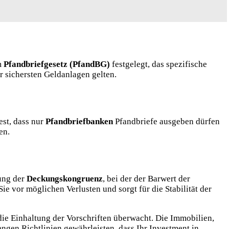
m
Pfandbriefgesetz (PfandBG)
festgelegt, das spezifische
r sichersten Geldanlagen gelten.
est, dass nur
Pfandbriefbanken
Pfandbriefe ausgeben dürfen
en.
ung der
Deckungskongruenz
, bei der der Barwert der
e vor möglichen Verlusten und sorgt für die Stabilität der
die Einhaltung der Vorschriften überwacht. Die Immobilien,
ngen Richtlinien gewährleisten, dass Ihr Investment in