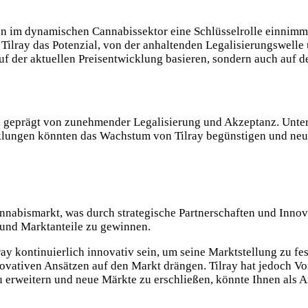
men im dynamischen Cannabissektor eine Schlüsselrolle einnim
t Tilray das Potenzial, von der anhaltenden Legalisierungswel
r auf der aktuellen Preisentwicklung basieren, sondern auch auf 
, geprägt von zunehmender Legalisierung und Akzeptanz. Unte
lungen könnten das Wachstum von Tilray begünstigen und neue
Cannabismarkt, was durch strategische Partnerschaften und Inno
und Marktanteile zu gewinnen.
 kontinuierlich innovativ sein, um seine Marktstellung zu fes
ovativen Ansätzen auf den Markt drängen. Tilray hat jedoch V
u erweitern und neue Märkte zu erschließen, könnte Ihnen als An