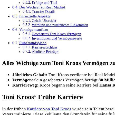
Erfolge und Titel
Der Wechsel zu Real Madrid
Transfer Details
Finanzielle Aspekte
Gehalt Übersicht
Werbung und zusätzliches Einkommen
Vermögensaufbau
Geschätztes Toni Kross Vermögen
Investitionen und Vermögenswerte
Ruhestandspläne
Karriereabschluss
Ähnliche Beiträge:
Alles Wichtige zum Toni Kroos Vermögen z
Jährliches Gehalt:
Toni Kroos verdiente bei Real Madri
Vermögen:
Sein geschätztes Vermögen beträgt
80 Milli
Karriereweg:
Kroos begann seine Karriere bei
Hansa R
Toni Kroos‘ Frühe Karriere
In der frühen
Karriere von Toni Kroos
wurde sein Talent berei
Vaters trainierte. Diese Zeit legte den Grundstein für seine f