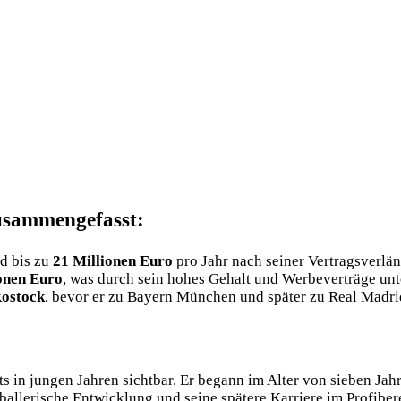
usammengefasst:
d bis zu
21 Millionen Euro
pro Jahr nach seiner Vertragsverlä
onen Euro
, was durch sein hohes Gehalt und Werbeverträge unte
ostock
, bevor er zu Bayern München und später zu Real Madrid
ts in jungen Jahren sichtbar. Er begann im Alter von sieben Jah
ußballerische Entwicklung und seine spätere Karriere im Profiber