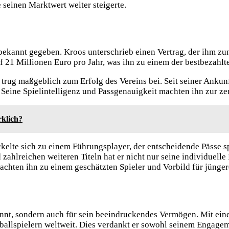
 seinen Marktwert weiter steigerte.
bekannt gegeben. Kroos unterschrieb einen Vertrag, der ihm zun
 21 Millionen Euro pro Jahr, was ihn zu einem der bestbezahlte
 trug maßgeblich zum Erfolg des Vereins bei. Seit seiner Ank
 Seine Spielintelligenz und Passgenauigkeit machten ihn zur ze
rklich?
ckelte sich zu einem Führungsplayer, der entscheidende Pässe s
ahlreichen weiteren Titeln hat er nicht nur seine individuelle
achten ihn zu einem geschätzten Spieler und Vorbild für jünge
ekannt, sondern auch für sein beeindruckendes Vermögen. Mit 
ßballspielern weltweit. Dies verdankt er sowohl seinem Engagem