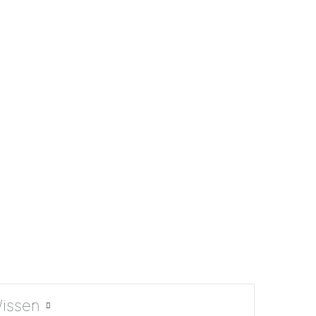
issen
Suchen nach