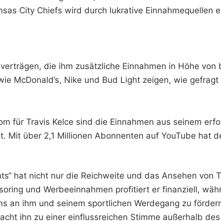
nsas City Chiefs wird durch lukrative Einnahmequellen er
verträgen, die ihm zusätzliche Einnahmen in Höhe von b
ie McDonald’s, Nike und Bud Light zeigen, wie gefragt 
rom für Travis Kelce sind die Einnahmen aus seinem erf
 Mit über 2,1 Millionen Abonnenten auf YouTube hat de
ts“ hat nicht nur die Reichweite und das Ansehen von T
soring und Werbeeinnahmen profitiert er finanziell, wäh
ns an ihm und seinem sportlichen Werdegang zu fördern. 
cht ihn zu einer einflussreichen Stimme außerhalb des 