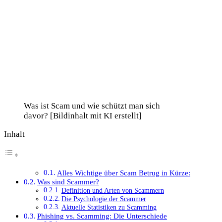
Was ist Scam und wie schützt man sich
davor? [Bildinhalt mit KI erstellt]
Inhalt
Alles Wichtige über Scam Betrug in Kürze:
Was sind Scammer?
Definition und Arten von Scammern
Die Psychologie der Scammer
Aktuelle Statistiken zu Scamming
Phishing vs. Scamming: Die Unterschiede