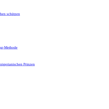
chen schützen
ing-Methode
nigerianischen Prinzen