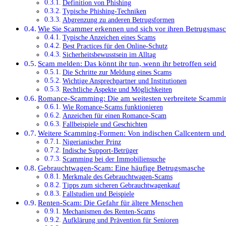
Definition von Phishing
Typische Phishing-Techniken
Abgrenzung zu anderen Betrugsformen
Wie Sie Scammer erkennen und sich vor ihren Betrugsmas
Typische Anzeichen eines Scams
Best Practices für den Online-Schutz
Sicherheitsbewusstsein im Alltag
Scam melden: Das könnt ihr tun, wenn ihr betroffen seid
Die Schritte zur Meldung eines Scams
Wichtige Ansprechpartner und Institutionen
Rechtliche Aspekte und Möglichkeiten
Romance-Scamming: Die am weitesten verbreitete Scamm
Wie Romance-Scams funktionieren
Anzeichen für einen Romance-Scam
Fallbeispiele und Geschichten
Weitere Scamming-Formen: Von indischen Callcentern und 
Nigerianischer Prinz
Indische Support-Betrüger
Scamming bei der Immobiliensuche
Gebrauchtwagen-Scam: Eine häufige Betrugsmasche
Merkmale des Gebrauchtwagen-Scams
Tipps zum sicheren Gebrauchtwagenkauf
Fallstudien und Beispiele
Renten-Scam: Die Gefahr für ältere Menschen
Mechanismen des Renten-Scams
Aufklärung und Prävention für Senioren