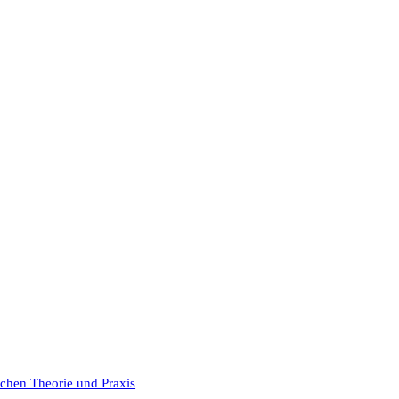
chen Theorie und Praxis