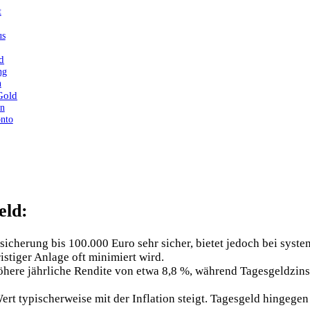
t
us
d
ng
n
Gold
en
onto
eld:
sicherung bis 100.000 Euro sehr sicher, bietet jedoch bei sys
ristiger Anlage oft minimiert wird.
 höhere jährliche Rendite von etwa 8,8 %, während Tagesgeldzin
ert typischerweise mit der Inflation steigt. Tagesgeld hingegen