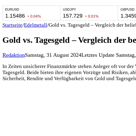
Startseite
/
Edelmetall
/
Gold vs. Tagesgeld – Vergleich der bel
Gold vs. Tagesgeld – Vergleich der 
Redaktion
Samstag, 31 August 2024
Letztes Update Samstag
In Zeiten unsicherer Finanzmärkte stehen Anleger oft vor de
Tagesgeld. Beide bieten ihre eigenen Vorzüge und Risiken, a
Sicherheit, Rendite und Verfügbarkeit von Gold und Tagesgel