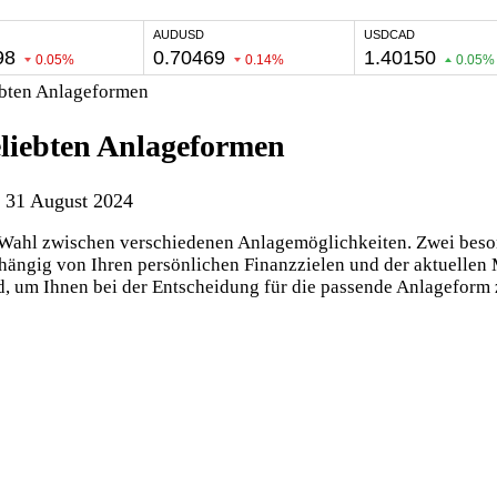
iebten Anlageformen
beliebten Anlageformen
, 31 August 2024
r Wahl zwischen verschiedenen Anlagemöglichkeiten. Zwei beso
bhängig von Ihren persönlichen Finanzzielen und der aktuellen
d, um Ihnen bei der Entscheidung für die passende Anlageform 