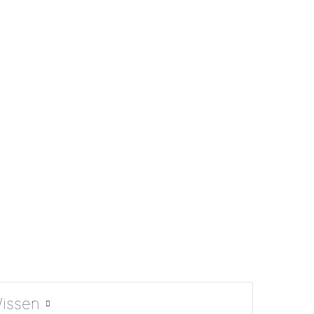
issen
Suchen nach